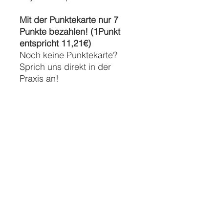
Mit der Punktekarte nur 7
Punkte bezahlen! (1Punkt
entspricht 11,21€)
Noch keine Punktekarte?
Sprich uns direkt in der
Praxis an!
BEHANDLUNGSDAUER
60 Minuten
TERMINE & DETAILS
Bitte vereinbare einen Termin direkt
VERSANDINFO
vor Ort, per Mail, per Telefon oder
per WhatsApp.
Der Versand Deiner Leistungskarte
erfolgt in der Regel innerhalb von 1-
3 Werktage(n) ab Zahlungseingang.